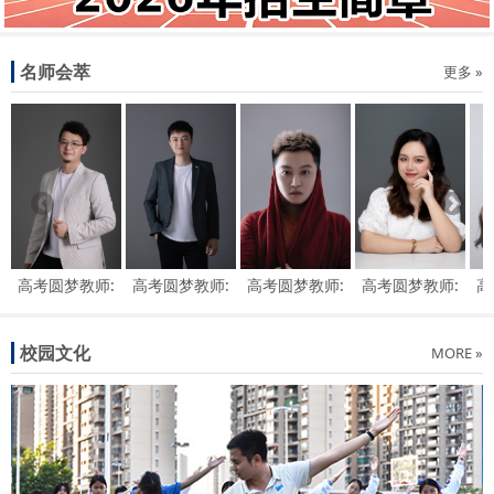
名师会萃
更多 »
高考圆梦教师:
高考圆梦教师:
高考圆梦教师:
高考圆梦教师:
高
王健伟
陈杰波
赵仁杰
赖靖
校园文化
MORE »