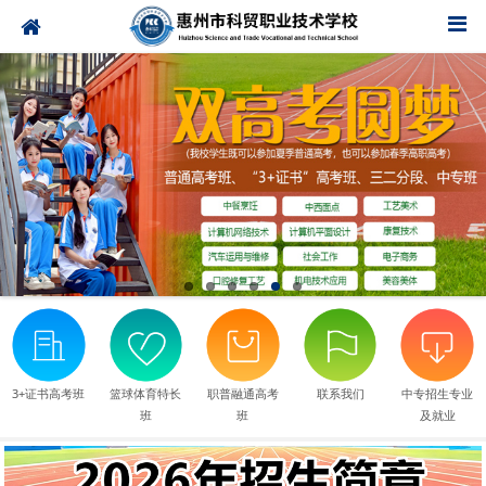
3+证书高考班
篮球体育特长
职普融通高考
联系我们
中专招生专业
班
班
及就业