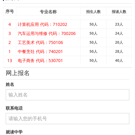
序号
专业名称
招生人数
报读人数
4
计算机应用 代码：710202
50
人
23
人
3
汽车运用与维修 代码：700206
50
人
24
人
2
工艺美术 代码：750106
50
人
20
人
1
中餐烹饪 代码：740201
50
人
28
人
13
电子商务 代码：530701
50
人
40
人
12
建筑室内设计 代码：440106
100
人
80
人
网上报名
11
护理 代码：520201
100
人
46
人
姓名
10
医学美容技术 代码：520507
50
人
121
人
9
康复治疗技术 代码：520601
50
人
99
人
8
艺术教育方向 （幼儿保育专业）
50
人
26
人
联系电话
7
代码：770101
医药护理方向 （康复技术专业）
100
人
43
人
6
代码:720601
司法警务方向 （法律事务专业）
100
人
45
人
代码：780401
就读中学