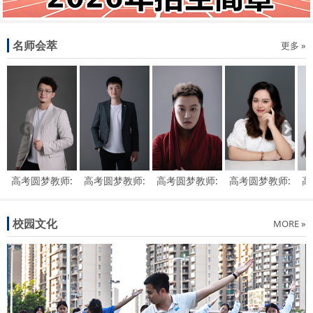
名师会萃
更多 »
高考圆梦教师:
高考圆梦教师:
高考圆梦教师:
高考圆梦教师:
高
王健伟
陈杰波
赵仁杰
赖靖
校园文化
MORE »