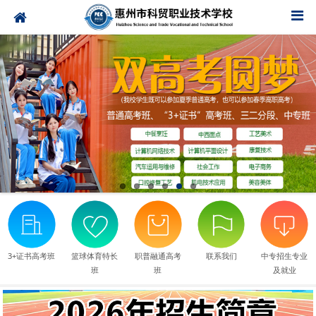
3+证书高考班
篮球体育特长
职普融通高考
联系我们
中专招生专业
班
班
及就业