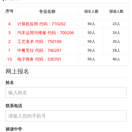
序号
专业名称
招生人数
报读人数
4
计算机应用 代码：710202
50
人
23
人
3
汽车运用与维修 代码：700206
50
人
24
人
2
工艺美术 代码：750106
50
人
20
人
1
中餐烹饪 代码：740201
50
人
28
人
13
电子商务 代码：530701
50
人
40
人
12
建筑室内设计 代码：440106
100
人
80
人
网上报名
11
护理 代码：520201
100
人
46
人
10
医学美容技术 代码：520507
姓名
50
人
121
人
9
康复治疗技术 代码：520601
50
人
99
人
8
艺术教育方向 （幼儿保育专业）
50
人
26
人
联系电话
7
代码：770101
医药护理方向 （康复技术专业）
100
人
43
人
6
代码:720601
司法警务方向 （法律事务专业）
100
人
45
人
代码：780401
就读中学