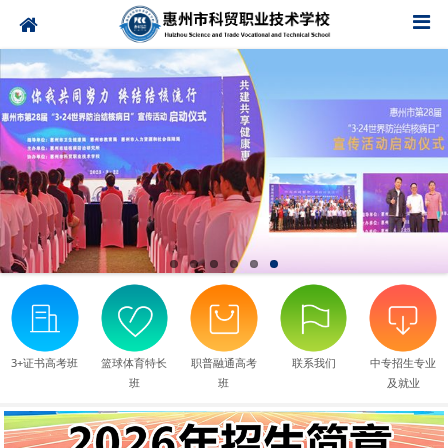
3+证书高考班
篮球体育特长
职普融通高考
联系我们
中专招生专业
班
班
及就业