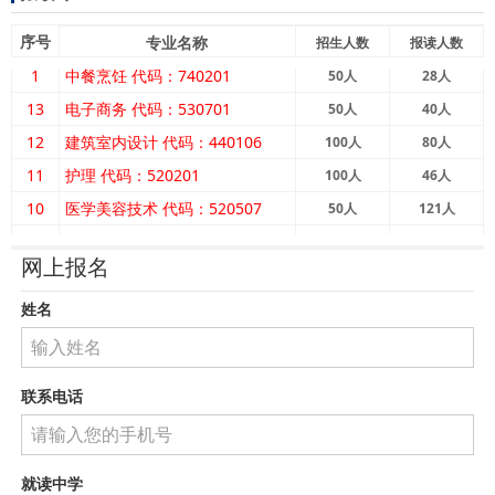
序号
专业名称
招生人数
报读人数
1
中餐烹饪 代码：740201
50
人
28
人
13
电子商务 代码：530701
50
人
40
人
12
建筑室内设计 代码：440106
100
人
80
人
11
护理 代码：520201
100
人
46
人
10
医学美容技术 代码：520507
50
人
121
人
9
康复治疗技术 代码：520601
50
人
99
人
网上报名
8
艺术教育方向 （幼儿保育专业）
50
人
26
人
7
代码：770101
医药护理方向 （康复技术专业）
100
人
43
人
姓名
6
代码:720601
司法警务方向 （法律事务专业）
100
人
45
人
4
代码：780401
计算机应用 代码：710202
50
人
23
人
3
汽车运用与维修 代码：700206
联系电话
50
人
24
人
2
工艺美术 代码：750106
50
人
20
人
就读中学